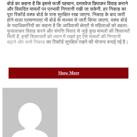
बोर्ड का कहना है कि इससे फर्जी पहचान, दस्तावेज छिपाकर विवाह कराने
और विवादित मामलों पर प्रभावी निगरानी रखी जा सकेगी. हर निकाह का
पूरा रिकॉर्ड वक्फ बोर्ड के पास सुरक्षित रखा जाएगा. निकाह के बाद जारी
होने वाला प्रमाणपत्र भी बोर्ड के माध्यम से जारी किया जाएगा. वक्फ बोर्ड
के पदाधिकारियों का कहना है कि आदिवासी क्षेत्रों से महिलाओं को बहला-
फुसलाकर विवाह करने और संपत्ति विवाद से जुड़े कुछ मामलों की शिकायतें
मिली हैं, इन्हीं शिकायतों को ध्यान में रखते हुए ऐसे मामलों की निगरानी
बढ़ाने और सभी निकाह
का रिकॉर्ड सुरक्षित रखने की योजना बनाई गई है।
Related Articles
खिलाड़ियों का लंबा इंतजार खत्म, राज्य शासन ने जारी की उत्कृष्ट खिलाड़ियों की
Show More
सूची
August 5, 2026
छोटे किसान और स्वयं-सहायता समूहों की महिलाएँ ही ग्रामीण बदलाव की असली
प्रेरक हैं”: इंडिया रूरल कोलोक्वी 2026 में राहुल भगत
August 5, 2026
वक्फ बोर्ड के पास रहेगा रिकॉर्ड
बोर्ड के अध्यक्ष डॉ. सलीम राज के अनुसार, वर्तमान में कई स्थानों पर
निकाह का कोई केंद्रीकृत रिकॉर्ड नहीं रखा जाता, जिससे बाद में वैवाहिक