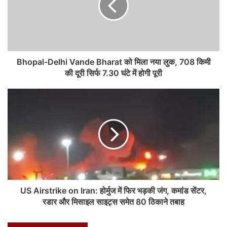
उन्होंने कहा कि इसमें मूड स्विंग होते हैं. हां मैंने एग्स फ्रीज करा लिए हैं. क्योंकि मैं
अपने सिर पर कोई बोझ नहीं रखना चाहती थी. नेशनल अवॉर्ड विनिंग फिल्म 'मीमी'
2021 में रिलीज हुई थी. फिल्म के लिए एक्ट्रेस ने 15 किलो वजन बढ़ाया था।
Bhopal-Delhi Vande Bharat को मिला नया लुक, 708 किमी
की दूरी सिर्फ 7.30 घंटे में होगी पूरी
F
W
X
Li
M
T
Pi
S
a
h
n
e
u
nt
h
c
at
k
s
m
er
ar
e
s
e
s
bl
e
e
b
A
dI
e
r
st
o
p
n
n
o
p
g
k
er
US Airstrike on Iran: होर्मुज में फिर भड़की जंग, कमांड सेंटर,
रडार और मिसाइल साइट्स समेत 80 ठिकाने तबाह