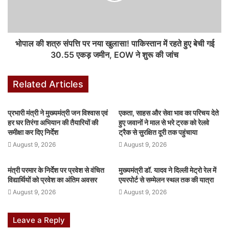
F
W
X
Li
M
T
Pi
S
a
h
n
e
u
nt
h
भोपाल की शत्रु संपत्ति पर नया खुलासा! पाकिस्तान में रहते हुए बेची गई
c
at
k
s
m
er
ar
30.55 एकड़ जमीन, EOW ने शुरू की जांच
top-news
e
s
e
s
bl
e
e
Related Articles
b
A
dI
e
r
st
o
p
n
n
प्रभारी मंत्री ने मुख्यमंत्री जन विश्वास एवं
एकता, साहस और सेवा भाव का परिचय देते
o
p
g
हर घर तिरंगा अभियान की तैयारियों की
हुए जवानों ने माल से भरे ट्रक को रेलवे
समीक्षा कर दिए निर्देश
ट्रैक से सुरक्षित दूरी तक पहुंचाया
k
er
August 9, 2026
August 9, 2026
मंत्री परमार के निर्देश पर प्रवेश से वंचित
मुख्यमंत्री डॉ. यादव ने दिल्ली मेट्रो रेल में
विद्यार्थियों को प्रवेश का अंतिम अवसर
एयरपोर्ट से सम्मेलन स्थल तक की यात्रा
August 9, 2026
August 9, 2026
Leave a Reply