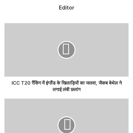
पुलिसिंग के साथ-साथ मॉडर्न टेक्नोलॉजी का इस्तेमाल बढ़ाया जाएगा। जिले में
Editor
अपराधों पर अंकुश लगाने और अपराधियों को बेनकाब करने के लिए अधिक से
अधिक संवेदनशील और प्रमुख चौराहों पर सीसीटीवी कैमरे लगाने पर विशेष जोर
दिया जाएगा। इसके अलावा, बदलते दौर में बढ़ते साइबर फ्रॉड से जनता को बचाने
के लिए साइबर अवेयरनेस और टेक्निकल इन्वेस्टिगेशन को मजबूत करना उनकी
सबसे बड़ी प्राथमिकता होगी।
महिला सुरक्षा और पारदर्शी पुलिसिंग का वादा
ग्राउंड बीट पर मजबूत पकड़ रखने वाली एसपी शुक्ला ने यह स्पष्ट कर दिया है कि
महिला एवं बाल सुरक्षा से किसी भी प्रकार का समझौता नहीं होगा। उन्होंने कहा कि
पुलिस और आम जनता के बीच की दूरी को कम किया जाएगा ताकि कोई भी पीड़ित
ICC T20 रैंकिंग में इंग्लैंड के खिलाड़ियों का जलवा, जैकब बेथेल ने
बिना झिझक अपनी शिकायत दर्ज करा सके। जिले में जवाबदेह, पारदर्शी और
लगाई लंबी छलांग
संवेदनशील पुलिसिंग को बढ़ावा दिया जाएगा, जहां हर फरियादी की सुनवाई निष्पक्ष
और त्वरित होगी। इसके साथ ही, जिले में पैर पसार रहे किसी भी तरह के अवैध
धंधों, माफियाओं और जुआ-सट्टा जैसी गतिविधियों के खिलाफ जल्द ही एक बड़ा
जमीनी अभियान शुरू किया जाएगा।