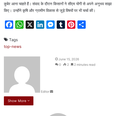
कुबेर आना चाहते हैं। संवाद के दौरान किसानों ने सीएम योगी से अपने अनुभव साझा
किए। उन्होंने कृषि और ग्रामीण विकास से जुड़े विषयों पर भी चर्चा की।
F
W
X
Li
M
T
Pi
S
a
h
n
e
u
nt
h
c
at
k
s
m
er
ar
Tags
top-news
e
s
e
s
bl
e
e
b
A
dI
e
r
st
S
June 15, 2026
o
p
n
n
e
0
2
2 minutes read
n
o
p
g
d
k
er
a
n
Editor
e
m
Show More
a
i
l