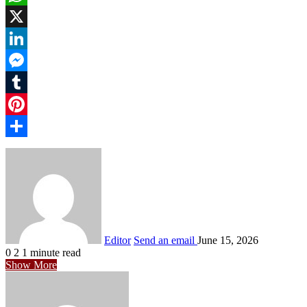
WhatsApp
X
LinkedIn
Messenger
Tumblr
Pinterest
Share
Editor
Send an email
June 15, 2026
0
2
1 minute read
Show More