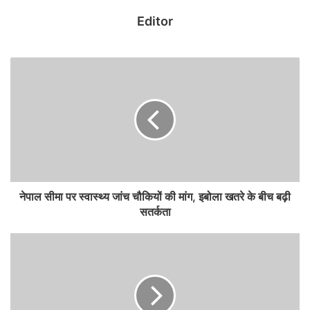
देसी घी: 2 बड़े चम्मच (तड़के के लिए)
Editor
जीरा: 1 छोटा चम्मच
मेथी दाना: 1/4 छोटा चम्मच (बनारसी स्वाद के लिए जरूरी)
हींग: 2 चुटकी
हरी मिर्च: 2 (बारीक कटी हुई)
अदरक: 1 इंच का टुकड़ा (कद्दूकस किया हुआ)
नेपाल सीमा पर स्वास्थ्य जांच चौकियों की मांग, इबोला खतरे के बीच बढ़ी
सतर्कता
हल्दी पाउडर: 1/2 छोटा चम्मच
लाल मिर्च पाउडर: 1 छोटा चम्मच (कश्मीरी लाल मिर्च बेहतरीन रंग के लिए)
धनिया पाउडर: 1 छोटा चम्मच