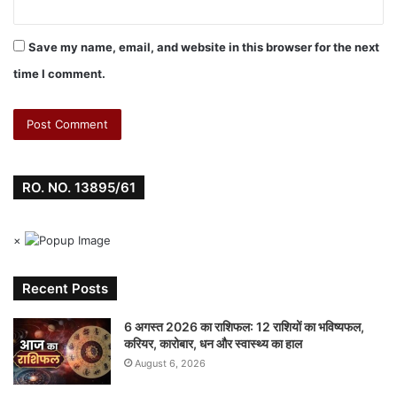
गरमा-गरम पूरियों या पराठों के साथ बच्चों को परोसें.
Save my name, email, and website in this browser for the next
F
W
X
Li
M
T
Pi
S
time I comment.
a
h
n
e
u
nt
h
c
at
k
s
m
er
ar
top-news
e
s
e
s
bl
e
e
b
A
dI
e
r
st
RO. NO. 13895/61
o
p
n
n
o
p
g
×
k
er
Recent Posts
6 अगस्त 2026 का राशिफल: 12 राशियों का भविष्यफल,
करियर, कारोबार, धन और स्वास्थ्य का हाल
August 6, 2026