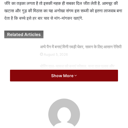
i
जीरे का तड़का लगता है तो इसकी महक ही सबका दिल जीत लेती है. आमचूर की
l
खटास और गुड़ की मिठास का यह अनोखा संगम इस सब्जी को इतना लाजवाब बना
देता है कि बच्चे इसे हर बार चाव से मांग-मांगकर खाएंगे.
Related Articles
अप्पे पैन में बनाएं मिनी रबड़ी घेवर, सावन के लिए आसान रेसिपी
August 5, 2026
बोरिंग दाल-चावल को बनाएं स्पेशल, चना दाल पुलाव और
गार्लिक चटनी का जबरदस्त कॉम्बिनेशन
Show More
August 5, 2026
देसी घी और जीरे के तड़के वाली बनारसी कद्दू की सब्जी की सामग्री
हरा या पीला कद्दू (काशीफल): 500 ग्राम (छोटे टुकड़ों में कटा हुआ, अगर छिलका
मुलायम हो तो छिलके सहित काटें)