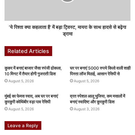
अमचूर पाउडर (Dry Mango Powder): 1 छोटा चम्मच (खटास के लिए)
गुड़ या चीनी: 1 से 1.5 बड़ा चम्मच (मिठास के लिए)
‘ये रिश्ता क्या कहलाता है’ में बड़ा ट्विस्ट, मायरा के साथ हादसे से बढ़ेगा
ड्रामा
गरम मसाला: 1/4 छोटा चम्मच
Related Articles
नमक: स्वादानुसार
हरा धनिया: बारीक कटा हुआ (सजावट के लिए)
कुकर में बनाएं बाजार जैसा स्पंजी ढोकला,
घर पर बनाएं 5000 रुपये किलो वाली शाही
10 मिनट में तैयार होगी गुजराती डिश
पिस्ता लॉज मिठाई, आसान रेसिपी से
August 5, 2026
August 5, 2026
बनाने का तरीका
सबसे पहले कद्दू को अच्छी तरह धोकर उसके बीज निकाल लें और उसे मध्यम
मुंबई का फेमस स्वाद, अब घर पर बनाएं
व्रत स्पेशल आलू भुजिया, कम मसालों में
आकार के चौकोर टुकड़ों में काट लें. अगर कद्दू हरा और छिलका नरम है, तो छिलका
कुरकुरी कोथिंबीर वड़ा पाव रेसिपी
बनाएं स्वादिष्ट और कुरकुरी डिश
न उतारें, इससे स्वाद बेहतर आता है.
August 5, 2026
August 3, 2026
एक कड़ाही में 2 बड़े चम्मच देसी घी गर्म करें. घी गर्म होने पर इसमें जीरा, मेथी दाना
Leave a Reply
और हींग डालें. जब जीरा और मेथी चटकने लगें और घी में से सौंधी खुशबू आने लगे,