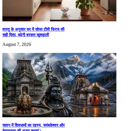
WhatsApp
X
LinkedIn
वास्तु के अनुसार घर में सोफा टीवी फ्रिज की
Messenger
सही दिशा, बढ़ेगी बरकत खुशहाली
Tumblr
August 7, 2026
Pinterest
Share
top-news
सावन में शिवधामों का रहस्य, त्र्यंबकेश्वर और
केदारनाथ की अद्भुत कथाएं।