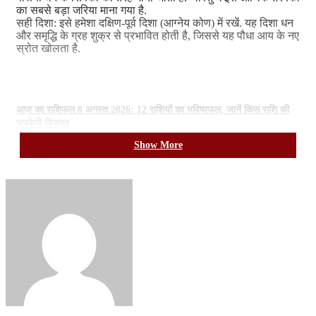
का सबसे बड़ा जरिया माना गया है.
सही दिशा: इसे हमेशा दक्षिण-पूर्व दिशा (आग्नेय कोण) में रखें. यह दिशा धन
और समृद्धि के ग्रह शुक्र से प्रभावित होती है, जिससे यह पौधा आय के नए
स्रोत खोलता है.
Related Articles
आज का राशिफल 8 अगस्त 2026: 12 राशियों का भविष्यफल, जानें किस राशि की
चमकेगी किस्मत
August 7, 2026
Show More
अलमारी के ऊपर रखा कबाड़ रोक सकता है बरकत, वास्तु में बताए ये नियम
August 7, 2026
2. मनी प्लांट (Money Plant) –
मनी प्लांट का पौधा न केवल घर की नकारात्मक ऊर्जा सोखता है, बल्कि
आर्थिक तंगी को दूर करने में भी मदद करता है.
सही दिशा: इसे दक्षिण-पूर्व दिशा में ही रखें. ध्यान रहे कि इसकी बेलें कभी भी
जमीन पर नहीं फैलनी चाहिए, इन्हें हमेशा ऊपर की ओर चढ़ाएं, क्योंकि
ऊपर चढ़ती बेलें आपकी उन्नति और प्रगति का प्रतीक हैं.
3. लकी बैम्बू (Lucky Bamboo) –