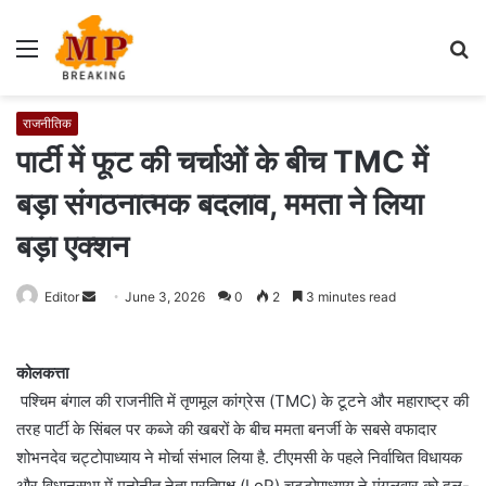
Menu
S
fo
राजनीतिक
पार्टी में फूट की चर्चाओं के बीच TMC में
बड़ा संगठनात्मक बदलाव, ममता ने लिया
बड़ा एक्शन
Editor
S
June 3, 2026
0
2
3 minutes read
e
n
कोलकत्ता
d
पश्चिम बंगाल की राजनीति में तृणमूल कांग्रेस (TMC) के टूटने और महाराष्ट्र की
a
तरह पार्टी के सिंबल पर कब्जे की खबरों के बीच ममता बनर्जी के सबसे वफादार
n
e
शोभनदेव चट्टोपाध्याय ने मोर्चा संभाल लिया है. टीएमसी के पहले निर्वाचित विधायक
m
और विधानसभा में मनोनीत नेता प्रतिपक्ष (LoP) चट्टोपाध्याय ने मंगलवार को दल-