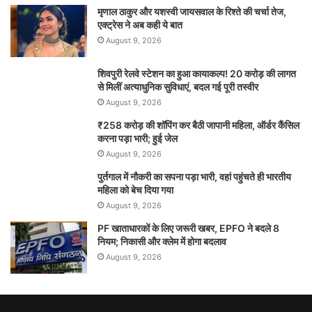
मृणाल ठाकुर और यशस्वी जायसवाल के रिश्ते की चर्चा तेज,
F
W
X
Li
M
T
Pi
S
एक्ट्रेस ने अब कही ये बात
a
h
n
e
u
nt
h
August 9, 2026
c
at
k
s
m
er
ar
शिवपुरी रेलवे स्टेशन का हुआ कायाकल्प! 20 करोड़ की लागत
featured
e
s
e
s
bl
e
e
से मिलीं अत्याधुनिक सुविधाएं, बदल गई पूरी तस्वीर
August 9, 2026
b
A
dI
e
r
st
₹258 करोड़ की शॉपिंग कर बैठी जापानी महिला, ऑर्डर कैंसिल
o
p
n
n
करना पड़ा भारी; हुई जेल
o
p
g
August 9, 2026
k
er
पुर्तगाल में नौकरी का सपना पड़ा भारी, वहां पहुंचते ही भारतीय
महिला को बेच दिया गया
August 9, 2026
PF खाताधारकों के लिए जरूरी खबर, EPFO ने बदले 8
नियम; निकासी और क्लेम में होगा बदलाव
August 9, 2026