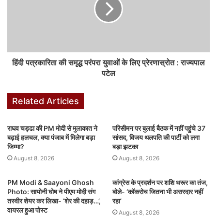
टीएमसी ने भंग की सारी कमेटियां और संगठन
तृणमूल कांग्रेस ने पश्चिम बंगाल में अपनी सभी कमेटियों के साथ-साथ अपने सभी
फ्रंटल संगठनों को भी तत्काल प्रभाव से भंग करने का फैसला किया है. पार्टी ने
कहा कि अब वह एक विस्तृत आंतरिक समीक्षा करेगी, जिसमें सभी स्तरों पर कामकाज
और संगठनात्मक कार्यप्रणाली का मूल्यांकन शामिल होगा. इस प्रक्रिया के नतीजों
हिंदी पत्रकारिता की समृद्ध परंपरा युवाओं के लिए प्रेरणास्रोत : राज्यपाल
के आधार पर, मुख्य संगठन और उससे जुड़े सभी विंग्स के लिए एक नए सिरे से
पटेल
तैयार संगठनात्मक ढाँचे की घोषणा बाद में की जाएगी।
Related Articles
पार्टी ने एक बयान में कहा, ‘गहन विचार-विमर्श के बाद, यह फैसला किया गया है कि
पश्चिम बंगाल में ऑल इंडिया तृणमूल कांग्रेस की सभी कमेटियां, और साथ ही उसके
सभी फ्रंटल संगठन, तत्काल प्रभाव से भंग माने जाएँगे. पार्टी हर स्तर पर आत्म-
राघव चड्ढा की PM मोदी से मुलाकात ने
परिसीमन पर बुलाई बैठक में नहीं पहुंचे 37
बढ़ाई हलचल, क्या पंजाब में मिलेगा बड़ा
सांसद, विजय थलपति की पार्टी को लगा
निरीक्षण, कामकाज की समीक्षा और संगठनात्मक मूल्यांकन का एक व्यापक अभियान
जिम्मा?
बड़ा झटका
चलाएगी. इस प्रक्रिया से सामने आए नतीजों के आधार पर, मुख्य संगठन और सभी
August 8, 2026
August 8, 2026
फ्रंटल संगठनों के संगठनात्मक ढांचे का पुनर्गठन किया जाएगा और उचित समय पर
इसकी घोषणा की जाएगी।
PM Modi & Saayoni Ghosh
कांग्रेस के प्रदर्शन पर शशि थरूर का तंज,
Photo: सायोनी घोष ने पीएम मोदी संग
बोले- ‘कॉकरोच जितना भी असरदार नहीं
तस्वीर शेयर कर लिखा- ‘शेर की दहाड़…’,
रहा’
उन्होंने आगे कहा, ‘पार्टी अपने संगठन को मज़बूत करने और उसे नए जोश और
वायरल हुआ पोस्ट
August 8, 2026
उद्देश्य के साथ भविष्य की चुनौतियों का सामना करने के लिए तैयार करने के प्रति