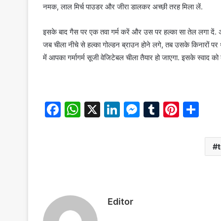
नमक, लाल मिर्च पाउडर और जीरा डालकर अच्छी तरह मिला लें.
इसके बाद गैस पर एक तवा गर्म करें और उस पर हल्का सा तेल लगा दें
जब चीला नीचे से हल्का गोल्डन ब्राउन होने लगे, तब उसके किनारों पर 
में आपका गर्मागर्म सूजी वेजिटेबल चीला तैयार हो जाएगा. इसके स्वाद को
F
W
X
Li
M
T
Pi
S
a
h
n
e
u
nt
h
c
at
k
s
m
er
ar
e
s
e
s
bl
e
e
b
A
dI
e
r
st
o
p
n
n
o
p
g
Editor
k
er