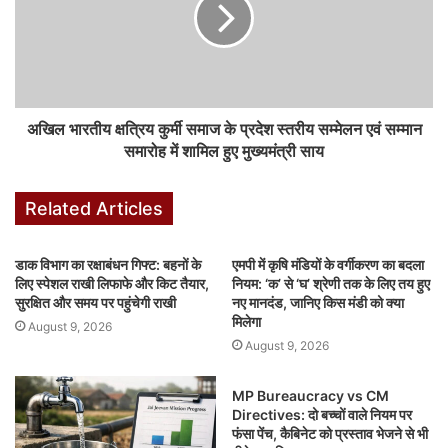
देकर मामला शांत कराया और बस को रवाना किया गया।
F
W
X
Li
M
T
Pi
S
a
h
n
e
u
nt
h
c
at
k
s
m
er
ar
अखिल भारतीय क्षत्रिय कुर्मी समाज के प्रदेश स्तरीय सम्मेलन एवं सम्मान
e
s
e
s
bl
e
e
समारोह में शामिल हुए मुख्यमंत्री साय
b
A
dI
e
r
st
Related Articles
o
p
n
n
o
p
g
डाक विभाग का रक्षाबंधन गिफ्ट: बहनों के
एमपी में कृषि मंडियों के वर्गीकरण का बदला
k
er
लिए स्पेशल राखी लिफाफे और किट तैयार,
नियम: ‘क’ से ‘घ’ श्रेणी तक के लिए तय हुए
सुरक्षित और समय पर पहुंचेगी राखी
नए मानदंड, जानिए किस मंडी को क्या
मिलेगा
August 9, 2026
August 9, 2026
MP Bureaucracy vs CM
Directives: दो बच्चों वाले नियम पर
फंसा पेंच, कैबिनेट को प्रस्ताव भेजने से भी