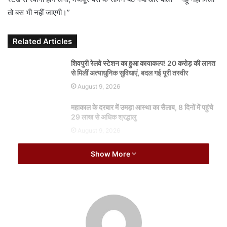
a
तो बस भी नहीं जाएगी।”
i
l
Related Articles
शिवपुरी रेलवे स्टेशन का हुआ कायाकल्प! 20 करोड़ की लागत
से मिलीं अत्याधुनिक सुविधाएं, बदल गई पूरी तस्वीर
August 9, 2026
महाकाल के दरबार में उमड़ा आस्था का सैलाब, 8 दिनों में पहुंचे
29 लाख से अधिक श्रद्धालु
August 9, 2026
Show More
करीब 25 मिनट तक बस स्टैंड पर हंगामे जैसी स्थिति बनी रही। यात्री परेशान होते
रहे, भीड़ जमा हो गई और आखिरकार मामला 500 रुपये देकर शांत कराया गया।
अकलेरा से लेकर आया था परिवार का राशन
खिलचीपुर के कालाजी बड़ली निवासी बिरम मोगिया मजदूरी कर परिवार चलाता है।