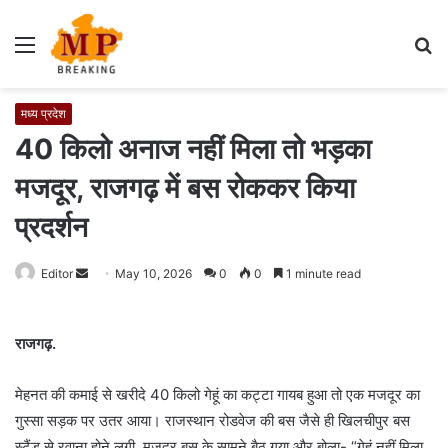
Menu
S
fo
मध्य प्रदेश
40 किलो अनाज नहीं मिला तो भड़का
मजदूर, राजगढ़ में बस रोककर किया
प्रदर्शन
Editor
S
May 10, 2026
0
0
1 minute read
e
n
राजगढ़.
d
a
मेहनत की कमाई से खरीदे 40 किलो गेहूं का कट्टा गायब हुआ तो एक मजदूर का
n
e
गुस्सा सड़क पर उतर आया। राजस्थान रोडवेज की बस जैसे ही खिलचीपुर बस
m
स्टैंड से रवाना होने लगी, मजदूर बस के सामने बैठ गया और बोला- “गेहूं नहीं मिला