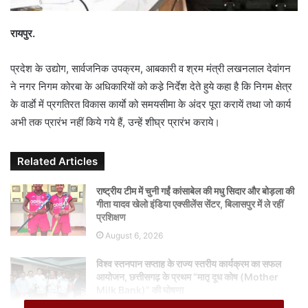
i
l
रायपुर.
प्रदेश के उद्योग, सार्वजनिक उपक्रम, आबकारी व श्रम मंत्री लखनलाल देवांगन
ने नगर निगम कोरबा के अधिकारियों को कडे़ निर्देश देते हुये कहा है कि निगम क्षेत्र
के वार्डाे में प्रगतिरत विकास कार्याे को समयसीमा के अंदर पूरा करायें तथा जो कार्य
अभी तक प्रारंभ नहीं किये गये हैं, उन्हें शीघ्र प्रारंभ कराये।
Related Articles
राष्ट्रीय टीम में चुनी गईं कांसाबेल की मधु सिदार और बोड़ला की
गीता यादव खेलो इंडिया एक्सीलेंस सेंटर, बिलासपुर में ले रहीं
प्रशिक्षण
August 6, 2026
विश्व स्तनपान सप्ताह के राज्य स्तरीय कार्यक्रम का सफल
आयोजन, छत्तीसगढ़ के प्रथम “मातृ दूध कोष (Mother
Milk Bank)” की घोषणा