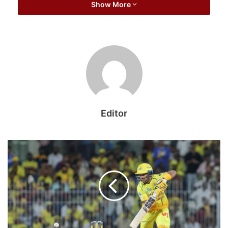
August 6, 2026
Show More
उन्हेाने कहा कि निर्माण कार्याे को प्रारंभ करने में देरी व कार्य प्रारंभ कर बीच में कार्य
रोकने वाली निर्माण एजेंसियों के विरूद्ध कार्यवाही करें, नोटिस दें तथा यदि फिर भी
कार्य प्रारंभ नहीं किया जाता तो अमानत राशि राजसात करते हुये ऐसे निर्माण
एजंेसियों को ब्लेक लिस्ट किये जाने की कार्यवाही भी करें। उन्होने यह अंतिम रूप
से सुनिश्चित करें कि किया जा रहा विकास कार्य पूर्ण गुणवत्तायुक्त है, साथ ही गुणवत्ता
के साथ किसी प्रकार का कम्प्रोमाईज न हो, यह भी सुनिश्चित करें।
Editor
उक्ताशय के निर्देश उद्योग मंत्री लखनलाल देवांगन ने विकास कार्याे की समीक्षा
बैठक के दौरान अधिकारियों को दिये। मंत्री श्री देवांगन ने नगर पालिक निगम
कोरबा के दर्री जोन व सर्वमंगलानगर जोन के अधिकारियों व वार्ड पार्षदों की बैठक
लेकर इन दोनों जोन के 20 वार्डाे के विकास कार्याे की वार्डवार समीक्षा की। बैंठक के
दौरान महापौर श्रीमती संजूदेवी राजपूत, आयुक्त श्री आशुतोष पाण्डेय, सभापति श्री
नूतन सिंह ठाकुर, वरिष्ठ पार्षद श्री नरेन्द्र देवांगन भी उपस्थित थे। वर्तमान में दर्री
जोन व सर्वमंगलानगर जोन में कुल 166 कार्य स्वीकृत हुये थे, जिसमें दर्री जोन के
14 वार्डाे के 112 कार्य स्वीकृत कार्याे में 45 कार्य पूर्ण कर लिये गये हैं, 45 कार्य