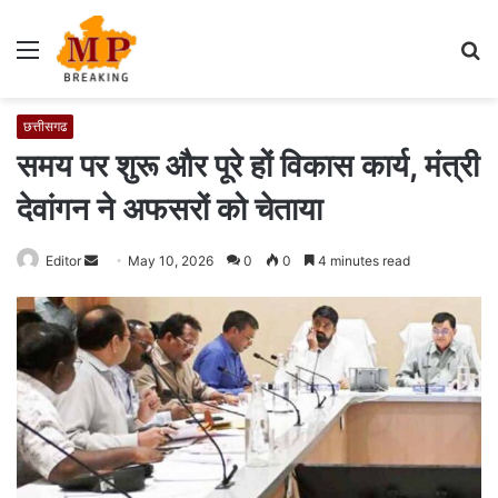
Menu
S
fo
छत्तीसगढ
समय पर शुरू और पूरे हों विकास कार्य, मंत्री
देवांगन ने अफसरों को चेताया
Editor
S
May 10, 2026
0
0
4 minutes read
e
n
d
a
n
e
m
a