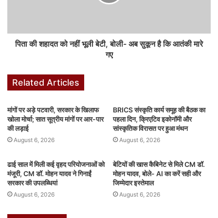
नथानियल इंदौर से लगभग 200 किलोमीटर दूर अलीराजपुर में भारतीय जीवन बीमा
निगम (LIC) में मैनेजर थे. वह अपनी पत्नी जेनिफर, बेटी आकांक्षा और बेटे ऑस्टिन
उर्फ गोल्डी के साथ कश्मीर घूमने गए थे.
पिता की शहादत को नहीं भूली बेटी, बोली- अब सुकून है कि आतंकी मारे
गए
F
W
X
Li
M
T
Pi
S
a
h
n
e
u
nt
h
Related Articles
c
at
k
s
m
er
ar
e
s
e
s
bl
e
e
मांगों पर अड़े पटवारी, सरकार के खिलाफ
BRICS संस्कृति कार्य समूह की बैठक का
खोला मोर्चा; सात सूत्रीय मांगों पर आर-पार
b
A
dI
e
पहला दिन, क्रिएटिव इकोनॉमी और
r
st
की लड़ाई
सांस्कृतिक विरासत पर हुआ मंथन
o
p
n
n
August 6, 2026
August 6, 2026
o
p
g
ढाई साल में मिली कई वृहद परियोजनाओं को
बेटियों की खास कैबिनेट से मिले CM डॉ.
k
er
मंजूरी, CM डॉ. मोहन यादव ने गिनाईं
मोहन यादव, बोले- AI का करें सही और
सरकार की उपलब्धियां
जिम्मेदार इस्तेमाल
August 6, 2026
August 6, 2026