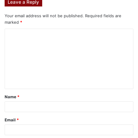
Leave a Reply
o
p
n
n
o
p
g
Your email address will not be published.
Required fields are
marked
*
k
er
Name
*
Email
*