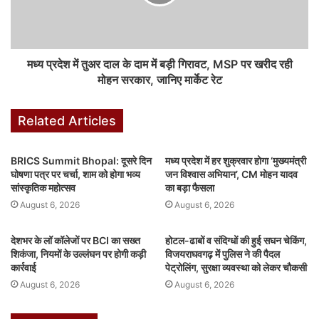
प्लस के लाइट फैशन प्रा. लि., मंत्रा, लक्ष्मीपति समूह की इकाइयों आदि का भ्रमण
कर बड़े पैमाने पर उत्पादन, ब्रांडिंग और विपणन रणनीतियों को भी समझा। उद्यमियों
ने बताया कि विजिट में उन्हें उन्नत उत्पादन तकनीकों और बेहतर प्रबंधन तरीकों की
मध्य प्रदेश में तुअर दाल के दाम में बड़ी गिरावट, MSP पर खरीद रही
जानकारी मिली। नेटवर्किंग, संभावित सहयोग और विस्तार के नए अवसरों की भी
मोहन सरकार, जानिए मार्केट रेट
पहचान हुई। यह दौरा इस बात का भी परिचायक बना कि कैसे एमएसएमई इकाइयाँ
देश की आर्थिक प्रगति में महत्वपूर्ण भूमिका निभा सकती हैं और अपने क्षेत्रों में
Related Articles
रोजगार सृजन व सामाजिक विकास को आगे बढ़ा सकती हैं। यह कार्यक्रम राज्य
शासन की ज्ञान आदान-प्रदान एवं क्षमता निर्माण की प्रतिबद्धता को दर्शाता है।
BRICS Summit Bhopal: दूसरे दिन
मध्य प्रदेश में हर शुक्रवार होगा ‘मुख्यमंत्री
घोषणा पत्र पर चर्चा, शाम को होगा भव्य
जन विश्वास अभियान’, CM मोहन यादव
सांस्कृतिक महोत्सव
का बड़ा फैसला
August 6, 2026
August 6, 2026
F
W
X
Li
M
T
Pi
S
a
h
n
e
u
nt
h
देशभर के लॉ कॉलेजों पर BCI का सख्त
होटल-ढाबों व संदिग्धों की हुई सघन चेकिंग,
शिकंजा, नियमों के उल्लंघन पर होगी कड़ी
विजयराघवगढ़ में पुलिस ने की पैदल
c
at
k
s
m
er
ar
कार्रवाई
पेट्रोलिंग, सुरक्षा व्यवस्था को लेकर चौकसी
featured
e
s
e
s
bl
e
e
August 6, 2026
August 6, 2026
b
A
dI
e
r
st