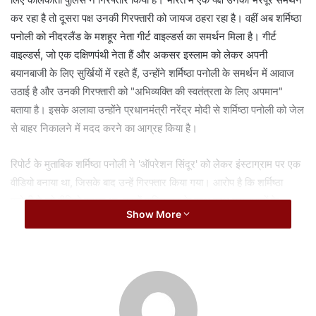
a
कर रहा है तो दूसरा पक्ष उनकी गिरफ्तारी को जायज ठहरा रहा है। वहीं अब शर्मिष्ठा
i
पनोली को नीदरलैंड के मशहूर नेता गीर्ट वाइल्डर्स का समर्थन मिला है। गीर्ट
l
वाइल्डर्स, जो एक दक्षिणपंथी नेता हैं और अकसर इस्लाम को लेकर अपनी
बयानबाजी के लिए सुर्खियों में रहते हैं, उन्होंने शर्मिष्ठा पनोली के समर्थन में आवाज
उठाई है और उनकी गिरफ्तारी को "अभिव्यक्ति की स्वतंत्रता के लिए अपमान"
बताया है। इसके अलावा उन्होंने प्रधानमंत्री नरेंद्र मोदी से शर्मिष्ठा पनोली को जेल
से बाहर निकालने में मदद करने का आग्रह किया है।
रिपोर्ट के मुताबिक शर्मिष्ठा पनोली ने 'ऑपरेशन सिंदूर' को लेकर इंस्टाग्राम पर एक
वीडियो बनाया था, जिसके बाद उन्हें गिरफ्तार किया गया। आरोप है कि शर्मिष्ठा
पनोली ने जो वीडियो बनाया था, उसमें पाकिस्तान के साथ साथ मुसलमानों के
Show More
खिलाफ आपत्तिजनक टिप्पणी की गई थी। हालांकि विवाद बढ़ने के बाद उन्होंने माफी
मांग ली। अपने वीडियो में शर्मिष्ठा पनोली ने चुप्पी रखने वाले बॉलीवुड के कलाकारों
की आलोचना की थी, लेकिन बाद में उन्होंने अपना वीडियो डिलीट कर दिया था,
बावजूद इसके उन्हें गिरफ्तार कर लिया गया है।
Related Articles