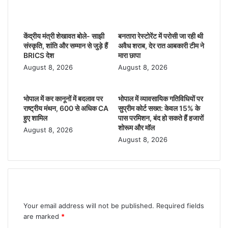
top-news
e
s
e
s
bl
e
e
Related Articles
b
A
dI
e
r
st
केंद्रीय मंत्री शेखावत बोले- साझी
बनतारा रेस्टोरेंट में परोसी जा रही थी
o
p
n
n
संस्कृति, शांति और सम्मान से जुड़े हैं
अवैध शराब, देर रात आबकारी टीम ने
BRICS देश
मारा छापा
o
p
g
August 8, 2026
August 8, 2026
k
er
भोपाल में कर कानूनों में बदलाव पर
भोपाल में व्यावसायिक गतिविधियों पर
राष्ट्रीय मंथन, 600 से अधिक CA
सुप्रीम कोर्ट सख्त: केवल 15% के
हुए शामिल
पास परमिशन, बंद हो सकते हैं हजारों
शोरूम और मॉल
August 8, 2026
August 8, 2026
Leave a Reply
Your email address will not be published.
Required fields
are marked
*