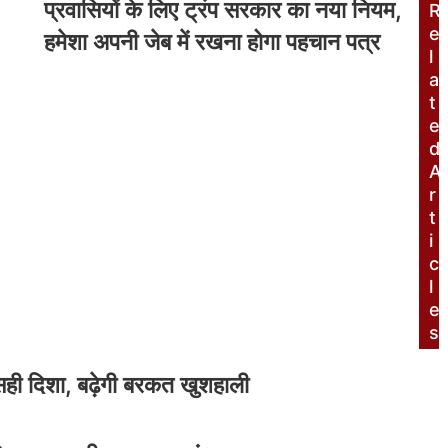
प्रवासियों के लिए ट्रंप सरकार का नया नियम,
R
e
हमेशा अपनी जेब में रखना होगा पहचान पत्र
l
a
t
e
d
A
r
t
i
c
l
e
s
 सही दिशा, बढ़ेगी बरकत खुशहाली