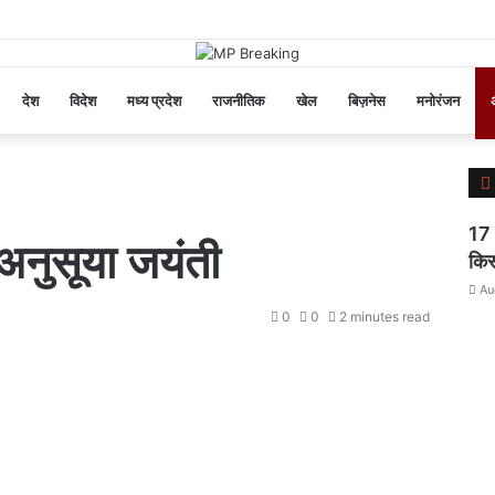
देश
विदेश
मध्य प्रदेश
राजनीतिक
खेल
बिज़नेस
मनोरंजन
अ
l
17 
 अनुसूया जयंती
किस
Au
0
0
2 minutes read