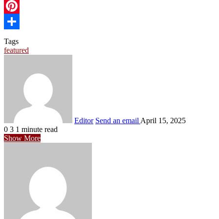
Tumblr
Pinterest
Share
Tags
featured
Editor
Send an email
April 15, 2025
0
3
1 minute read
Show More