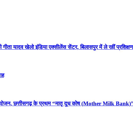
 गीता यादव खेलो इंडिया एक्सीलेंस सेंटर, बिलासपुर में ले रहीं प्रशिक्ष
गह
 आयोजन, छत्तीसगढ़ के प्रथम “मातृ दूध कोष (Mother Milk Bank)