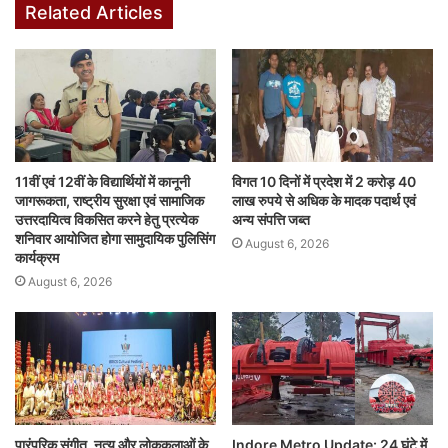
Related Articles
o
p
n
n
o
p
g
k
er
11वीं एवं 12वीं के विद्यार्थियों में कानूनी
विगत 10 दिनों में प्रदेश में 2 करोड़ 40
जागरूकता, राष्ट्रीय सुरक्षा एवं सामाजिक
लाख रुपये से अधिक के मादक पदार्थ एवं
उत्तरदायित्व विकसित करने हेतु प्रत्येक
अन्य संपत्ति जब्त
शनिवार आयोजित होगा सामुदायिक पुलिसिंग
August 6, 2026
कार्यक्रम
August 6, 2026
पारंपरिक संगीत, नृत्य और लोककलाओं के
Indore Metro Update: 24 घंटे में