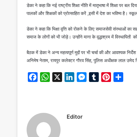
डेका ने कहा कि नई राष्ट्रीय शिक्षा नीति में मातृभाषा में शिक्षा पर बल 
पालकों और शिक्षकों को प्रोत्साहित करें ,इसी में देश का भविष्य है। स्कू
डेका ने कहा कि भिक्षा वृत्ति को रोकने के लिए समाजसेवी संस्थाओं का सहयो
समाज के लोगों को भी जोड़े। उन्होंने माना के वृद्धाश्रम में विस्थापितों 
बैठक में डेका ने अन्य महत्वपूर्ण मुद्दों पर भी चर्चा की और आवश्यक न
अनिमेष नेताम, रायपुर कलेक्टर गौरव सिंह, पुलिस अधीक्षक लाल उमेद स
F
W
X
Li
M
T
Pi
S
a
h
n
e
u
nt
h
c
at
k
s
m
er
ar
e
s
e
s
bl
e
e
b
A
dI
e
r
st
Editor
o
p
n
n
o
p
g