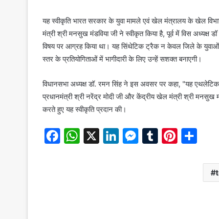
यह स्वीकृति भारत सरकार के युवा मामले एवं खेल मंत्रालय के खेल विभा
मंत्री श्री मनसुख मंडविया जी ने स्वीकृत किया है, पूर्व में विस अध्यक्
विषय पर आग्रह किया था। यह सिंथेटिक ट्रैक न केवल जिले के युवाओ
स्तर के प्रतियोगिताओं में भागीदारी के लिए उन्हें सशक्त बनाएगी।
विधानसभा अध्यक्ष डॉ. रमन सिंह ने इस अवसर पर कहा, "यह एथलेटिक ट्र
प्रधानमंत्री श्री नरेंद्र मोदी जी और केंद्रीय खेल मंत्री श्री मनसुख 
करते हुए यह स्वीकृति प्रदान की।
F
W
X
Li
M
T
Pi
S
a
h
n
e
u
nt
h
c
at
k
s
m
er
ar
e
s
e
s
bl
e
e
b
A
dI
e
r
st
o
p
n
n