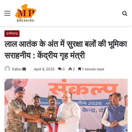
Menu
S
fo
छत्तीसगढ
लाल आतंक के अंत में सुरक्षा बलों की भूमिका
सराहनीय : केंद्रीय गृह मंत्री
Editor
S
April 6, 2025
0
2
1 minute read
e
n
d
a
n
e
m
a