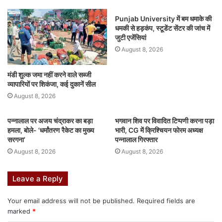
b
A
dI
e
r
st
o
p
n
n
Punjab University में बम धमाके की
धमकी से हड़कंप, स्टूडेंट सेंटर की जांच में
o
p
g
जुटी एजेंसियां
k
er
August 8, 2026
मंडी शुल्क जमा नहीं करने वाले सब्जी
व्यापारियों पर शिकंजा, कई दुकानें सील
August 8, 2026
पन्नालाल पर अजय चंद्राकर का बड़ा
भगवान शिव पर विवादित टिप्पणी करना पड़ा
हमला, बोले- ‘धर्मांतरण रैकेट का मुख्य
भारी, CG में क्रिश्चियन फोरम अध्यक्ष
सरगना’
पन्नालाल गिरफ्तार
August 8, 2026
August 8, 2026
Leave a Reply
Your email address will not be published.
Required fields are
marked
*