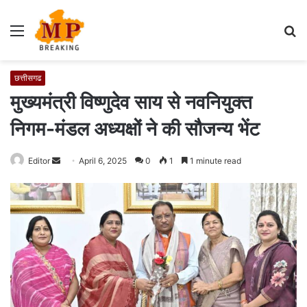
Menu
S
fo
छत्तीसगढ
मुख्यमंत्री विष्णुदेव साय से नवनियुक्त
निगम-मंडल अध्यक्षों ने की सौजन्य भेंट
Editor
S
April 6, 2025
0
1
1 minute read
e
n
d
a
n
e
m
a