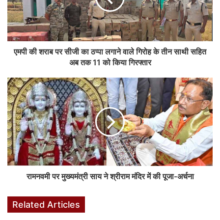
e
s
e
s
bl
e
e
b
A
dI
e
r
st
o
p
n
n
एमपी की शराब पर सीजी का ठप्पा लगाने वाले गिरोह के तीन साथी सहित
o
p
g
अब तक 11 को किया गिरफ्तार
k
er
रामनवमी पर मुख्यमंत्री साय ने श्रीराम मंदिर में की पूजा-अर्चना
Related Articles