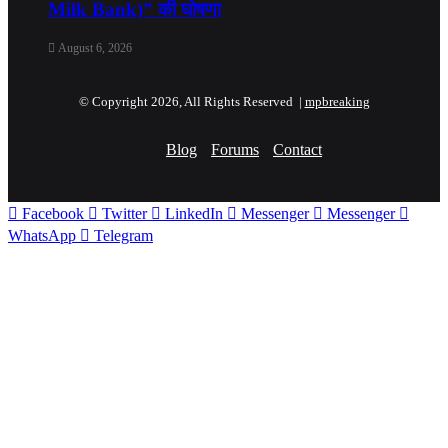
Milk Bank)” की घोषणा
August 6, 2026
© Copyright 2026, All Rights Reserved |
mpbreaking
Blog
Forums
Contact
Facebook
Twitter
LinkedIn
Messenger
Messenger
WhatsApp
Telegram