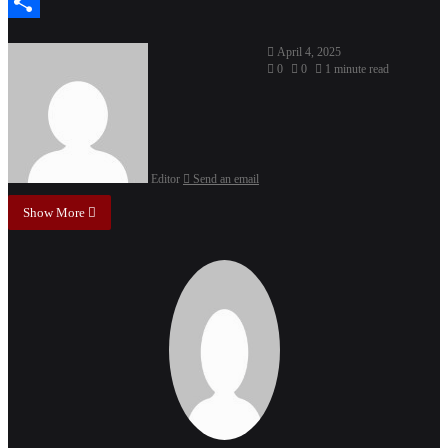
Pinterest
Share
April 4, 2025
0
0
1 minute read
Editor
Send an email
Show More