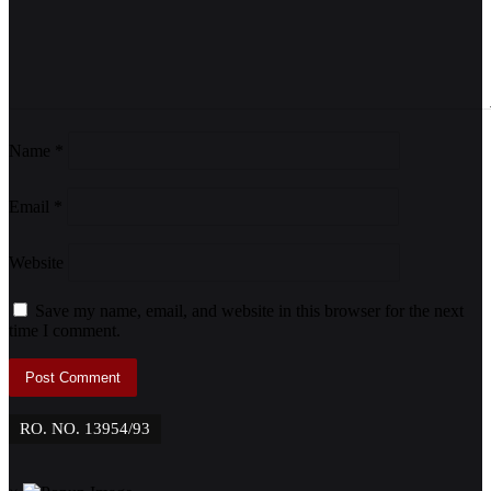
Name
*
Email
*
Website
Save my name, email, and website in this browser for the next
time I comment.
RO. NO. 13954/93