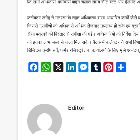
कि सभी अधिकारी-कर्मचारी वाहन चलाते समय सीट बेल्ट और हेलमेट अन
कलेक्टर लंगेह ने मनरेगा के तहत अधिकतम श्रम आधारित कार्यों जैसे वाटर
जिससे ग्रामीणों को अधिक से अधिक रोजगार उपलब्ध हो सके एवं ग्र
सीमा पत्रकों की विस्तार से समीक्षा की गई। अधिकारियों को निर्देश द
को इनका लाभ जल्द से जल्द मिल सके। बैठक में कलेक्टर ने सभी विभागो
डिजिटल क्रॉप सर्वे, फर्मर रजिस्ट्रेशन, कार्यालयों के लिए भूमि आबंट
F
W
X
Li
M
T
Pi
S
a
h
n
e
u
nt
h
c
at
k
s
m
er
ar
e
s
e
s
bl
e
e
b
A
dI
e
r
st
Editor
o
p
n
n
o
p
g
k
er