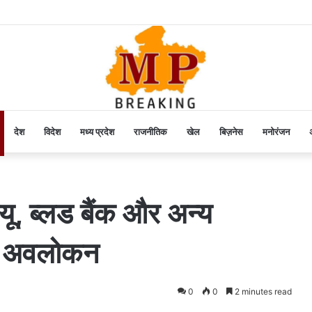
देश
विदेश
मध्य प्रदेश
राजनीतिक
खेल
बिज़नेस
मनोरंजन
अ
ू, ब्लड बैंक और अन्य
िया अवलोकन
0
0
2 minutes read