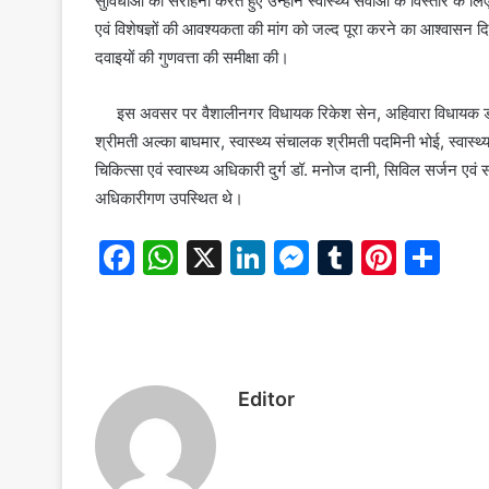
सुविधाओं की सराहना करते हुए उन्होंने स्वास्थ्य सेवाओं के विस्तार के 
एवं विशेषज्ञों की आवश्यकता की मांग को जल्द पूरा करने का आश्वासन द
दवाइयों की गुणवत्ता की समीक्षा की।
इस अवसर पर वैशालीनगर विधायक रिकेश सेन, अहिवारा विधायक डोमनला
श्रीमती अल्का बाघमार, स्वास्थ्य संचालक श्रीमती पदमिनी भोई, स्वास्
चिकित्सा एवं स्वास्थ्य अधिकारी दुर्ग डॉ. मनोज दानी, सिविल सर्जन एवं स
अधिकारीगण उपस्थित थे।
F
W
X
Li
M
T
Pi
S
a
h
n
e
u
nt
h
c
at
k
s
m
er
ar
e
s
e
s
bl
e
e
b
A
dI
e
r
st
Editor
o
p
n
n
o
p
g