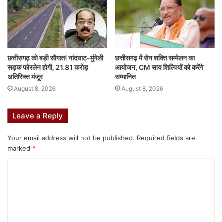
उक्त कार्यशाला में सुशासन एवं अभिसरण विभाग, उच्च शिक्षा, महिला एवं बाल
विकास, पंचायत, लोक स्वास्थ्य यांत्रिकी, स्कूल शिक्षा, खाद्य विभाग, नगरीय
प्रशासन विभाग, योजना विभाग सहित अन्य विभागों के राज्य एवं जिला स्तरीय वरिष्ठ
छत्तीसगढ़ को बड़ी सौगात! नांदघाट-मुंगेली
छत्तीसगढ़ में सेन शक्ति सम्मेलन का
अधिकारीगण शामिल हुये।
सड़क फोरलेन होगी, 21.81 करोड़
आयोजन, CM साय शिल्पियों को करेंगे
अतिरिक्त मंजूर
सम्मानित
F
W
X
Li
M
T
Pi
S
August 8, 2026
August 8, 2026
a
h
n
e
u
nt
h
c
at
k
s
m
er
ar
Leave a Reply
top-news
e
s
e
s
bl
e
e
Your email address will not be published.
Required fields are
b
A
dI
e
r
st
marked
*
o
p
n
n
o
p
g
k
er