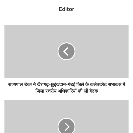
सिद्धांतों की जानकारी दी गयी। योजनाओं की प्रगति प्रभाविता को ट्रैक करने और
Editor
परिणामों का विश्लेषण के संबंध में प्रशिक्षण दिया गया। मूल्यांकन का वैज्ञानिक
दृष्टिकोण, योजनाओं के प्रभाव को मापने के लिए लॉजिकल फ्रेमवर्क और थ्योरी
ऑफ चेंज का उपयोग, डेटा संग्रह की पद्धतियां, प्रभावी नीति निर्माण के लिए डेटा
एनालिटिक्स का उपयोग पर विस्तृत चर्चा की गयी। कार्यशाला में मूल्यांकन में आने
वाली चुनौतियां और समाधान पर भी विस्तृत व्याख्यान दिया गया।
कार्यशाला में प्रोग्राम/स्कीम इवैल्यूएशन के महत्व, उसके विभिन्न प्रकार, तरीकों,
रूपरेखा (फ्रेमवर्क) और गुणवत्ता आश्वासन (क्वालिटी एश्योरेंस) पर विस्तृत
जानकारी दी गई। विशेषज्ञों ने बताया कि प्रभावी मूल्यांकन से न केवल योजनाओं की
सफलता और विफलता का विश्लेषण किया जा सकता हैए बल्कि सुधार के लिए
राज्यपाल डेका ने खैरागढ़-छुईखदान-गंडई जिले के कलेक्टरेट सभाकक्ष में
आवश्यक कदम भी उठाए जा सकते हैं।
जिला स्तरीय अधिकारियों की ली बैठक
प्रशिक्षण के दौरान डेटा संग्रह, विश्लेषण तकनीक, निगरानी एवं मूल्यांकन के
सर्वाेत्तम प्रथाओं पर चर्चा की गई। अधिकारियों को प्रभाव मूल्यांकन, प्रक्रियात्मक
मूल्यांकन और परिणाम मूल्यांकन जैसे महत्वपूर्ण पहलुओं से भी अवगत कराया गया।
राज्य नीति आयोग के सदस्य डॉ. के. सुब्रमण्यम ने बताया कि आयोग मूल्यांकन हेतु