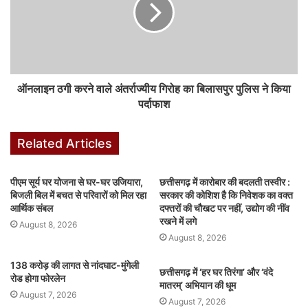
संजीव जांगड़े (35 वर्ष), निवासी बोदा, थाना फास्टरपुर
ईश्वर सिंह घृतलहरे (47 वर्ष), निवासी सेमरचुवा, थाना फास्टरपुर
सेवकराम साहू (40 वर्ष), निवासी चिखली, थाना भोरमदेव, जिला कबीरधाम
ये तीनों आरोपी साइबर ठगों को अपने बैंक खाते देने के बदले कमीशन लेते थे, और
ऑनलाइन ठगी करने वाले अंतर्राज्यीय गिरोह का बिलासपुर पुलिस ने किया
इन खातों का उपयोग ठगी से प्राप्त पैसे को ट्रांसफर करने और निकालने के लिए
पर्दाफाश
किया जाता था. पुलिस ने आरोपियों को गिरफ्तार कर न्यायालय के आदेश पर जेल
भेज दिया है, और अन्य आरोपियों की तलाश जारी है.
Related Articles
म्यूल अकाउंट क्या होता है?
म्यूल अकाउंट ऐसे बैंक खाते होते हैं, जिन्हें साइबर ठग धोखाधड़ी की रकम ट्रांसफर
पीएम सूर्य घर योजना से घर-घर उजियारा,
छत्तीसगढ़ में कारोबार की बदलती तस्वीर :
बिजली बिल में बचत से परिवारों को मिल रहा
सरकार की कोशिश है कि निवेशक का वक्त
करने के लिए उपयोग करते हैं. साइबर अपराधी इन खातों का उपयोग यूपीआई के
आर्थिक संबल
दफ्तरों की चौखट पर नहीं, उद्योग की नींव
जरिए बिना बैंक गए पैसे एक अकाउंट से दूसरे अकाउंट में ट्रांसफर करने में करते
रखने में लगे
August 8, 2026
हैं. इन खातों को बेचने वाले लोग अक्सर कमीशन के लालच में अपनी जानकारी
August 8, 2026
साइबर ठगों को देते हैं, जिससे धोखाधड़ी की रकम इनके खातों में जमा होती है.
138 करोड़ की लागत से नांदघाट-मुंगेली
छत्तीसगढ़ में ‘हर घर तिरंगा’ और ‘वंदे
रोड होगा फोरलेन
मातरम्’ अभियान की धूम
पुलिस की अपील
August 7, 2026
August 7, 2026
पुलिस अधीक्षक भोजराम पटेल ने कहा कि जांच अभी भी जारी है, और साइबर ठगी