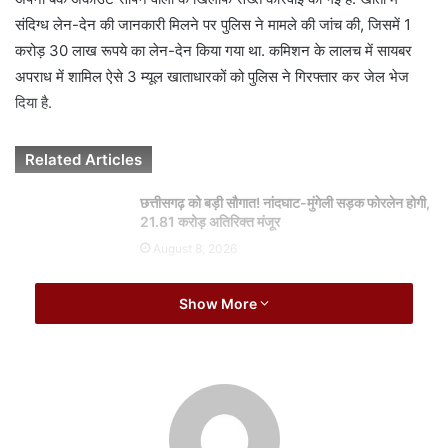
a
संदिग्ध लेन-देन की जानकारी मिलने पर पुलिस ने मामले की जांच की, जिसमें 1
i
करोड़ 30 लाख रूपये का लेन-देन किया गया था. कमिशन के लालच में सायबर
l
अपराध में शामिल ऐसे 3 म्यूल खाताधारकों को पुलिस ने गिरफ्तार कर जेल भेज
दिया है.
Related Articles
छत्तीसगढ़ को बड़ी सौगात! नांदघाट-मुंगेली सड़क फोरलेन होगी,
21.81 करोड़ अतिरिक्त मंजूर
August 8, 2026
छत्तीसगढ़ में सेन शक्ति सम्मेलन का आयोजन, CM साय
Show More
शिल्पियों को करेंगे सम्मानित
August 8, 2026
क्या है पूरा मामला?
मुंगेली पुलिस ने सायबर ठगी में इस्तेमाल हो रहे म्यूल खातों के खिलाफ सख्त कार्रवाई