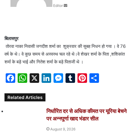
Editor
e
m
a
i
l
बिलासपुर
तोरवा नाका निवासी जगदीश शर्मा का शुक्रवार की सुबह निधन हो गया । वे 76
वर्ष के थे। वे कुछ समय से अस्वस्थ चल रहे थे।वे शेखर शर्मा के पिता ,शशिकांत
शर्मा के बड़े भाई और नितेश शर्मा के बड़े पिताजी थे ।
F
W
X
Li
M
T
Pi
S
a
h
n
e
u
nt
h
c
at
k
s
m
er
ar
Related Articles
e
s
e
s
bl
e
e
निर्धारित दर से अधिक कीमत पर यूरिया बेचने
b
A
dI
e
r
st
पर अन्नपूर्णा खाद भंडार सील
o
p
n
n
August 9, 2026