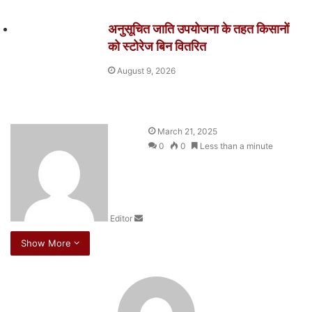
o
p
g
k
er
अनुसूचित जाति उपयोजना के तहत किसानों
को स्टोरेज बिन वितरित
August 9, 2026
S
March 21, 2025
e
0
0
Less than a minute
n
d
a
n
Editor
e
m
Show More
a
i
l