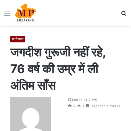
Menu
S
fo
छत्तीसगढ
जगदीश गुरूजी नहीं रहे,
76 वर्ष की उम्र में ली
अंतिम साँस
S
March 21, 2025
e
0
0
Less than a minute
n
d
a
n