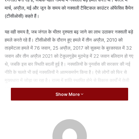
a
मार्च, अप्रैल, मई और जून के समय को नक्सली टैक्टिकल काउंटर ऑफेंसिव कैंपेन
i
(टीसीओसी) कहते हैं।
l
यह वही समय है, जब जंगल के भीतर दृश्यता बढ़ जाने का लाभ उठाकर नक्सली बड़े
हमले करते रहे हैं। टीसीओसी के दौरान हुए हमले में तीन अप्रैल, 2010 को
ताड़मेटला हमले में 76 जवान, 25 अप्रैल, 2017 को सुकमा के बुरकापाल में 32
जवान और तीन अप्रैल 2021 को टेकुलगुड़ेम मुठभेड़ में 22 जवान बलिदान हो गए
थे, जबकि इस बार स्थिति बदली हुई है। नक्सलियों के पुनर्वास की सरकार की नई
नीति के चलते भी कई नक्सलियों ने आत्मसमर्पण किया है। ऐसे लोगों को फिर से
मुख्यधारा में जोड़ा जा रहा है। राज्य में शांति स्थापित होने से विकास कार्यों में तेजी
आएगी।
Show More
14 महीने में मारे गए 304 नक्सली
सुरक्षा बल ने पिछले 14 माह में नक्सलियों के विरुद्ध आक्रामक अभियान करते हुए
304 नक्सलियों को ढेर कर दिया है, जबकि 34 अग्रिम सुरक्षा चौकियां स्थापित की
गई हैं। इसके बाद नक्सली भी यह मानकर चल रहे हैं कि टीसीओसी का लाभ फोर्स
भी उठा सकती है और संगठन को बड़ा नुकसान पहुंचा सकती है। पिछली गर्मियों में