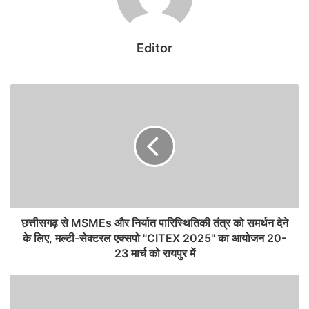
इसी रणनीति से सुरक्षा बल ने नक्सलियों के विरुद्ध कई बड़े अभियान किए थे। यही
कारण है कि जंगल के भीतर से जो जानकारी आ रही है उसके अनुसार नक्सलियों ने
Editor
इस बार अपने संगठन में भारी बदलाव किया है। कंपनी और प्लाटून स्तर पर भी
फेरबदल किया गया है।
Related Articles
छत्तीसगढ़ में बाढ़ राहत के बाद पुनर्वास मिशन शुरू, प्रभावित
परिवारों को मिलेगी नई मदद
August 7, 2026
छत्तीसगढ़ पुलिस की बड़ी कार्रवाई, 90 लाख की साइबर ठगी में
महिला सहित तीन गिरफ्तार
छत्तीसगढ़ से MSMEs और निर्यात पारिस्थितिकी तंत्र को समर्थन देने
August 7, 2026
के लिए, मल्टी-सेक्टरल एक्सपो "CITEX 2025" का आयोजन 20-
23 मार्च को रायपुर में
एक साल में छीना नक्सलियों का गढ़
पिछले एक वर्ष के भीतर सुरक्षा बल ने बस्तर में नक्सलियों के सबसे ताकतवर किले