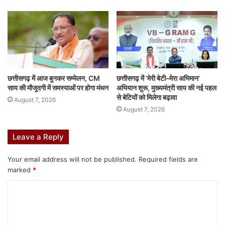
F
W
X
Li
M
T
Pi
S
a
h
n
e
u
nt
h
c
at
k
s
m
er
ar
featured
e
s
e
s
bl
e
e
b
A
dI
e
r
st
छत्तीसगढ़ में आज बुनकर सम्मेलन, CM
छत्तीसगढ़ में ‘मेरी बेटी–मेरा अभिमान’
साय की मौजूदगी में समस्याओं पर होगा मंथन
अभियान शुरू, मुख्यमंत्री साय की नई पहल
o
p
n
n
से बेटियों को मिलेगा बढ़ावा
August 7, 2026
o
p
g
August 7, 2026
k
er
Leave a Reply
Your email address will not be published.
Required fields are
marked
*