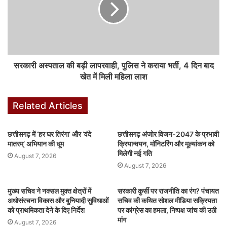
मुख्यमंत्री श्री साय ने युवाओं को आश्वस्त किया कि उनके गांवों में मोबाइल टावर
लगाने, पक्की सड़कें बनाने, हर घर तक बिजली पहुंचाने और परिवहन सुविधाओं का
विस्तार करने की योजनाएं सरकार की प्राथमिकता में हैं। उन्होंने कहा कि इस दिशा
में तेजी से काम किया जा रहा है ताकि सुदूर अंचल के ग्रामीणों को भी शहरी
सरकारी अस्पताल की बड़ी लापरवाही, पुलिस ने कराया भर्ती, 4 दिन बाद
सुविधाओं का लाभ मिल सके।
खेत में मिली महिला लाश
बीजापुर के युवाओं के लिए ऐतिहासिक दिन – विधानसभा और राजधानी का अनुभव
Related Articles
मिला
बीजापुर जिले के विभिन्न गांवों से आए सैकड़ों युवाओं के लिए यह दिन एक ऐतिहासिक
छत्तीसगढ़ में ‘हर घर तिरंगा’ और ‘वंदे
छत्तीसगढ़ अंजोर विजन-2047 के प्रभावी
अनुभव से कम नहीं था। राजधानी रायपुर में आयोजित इस शैक्षणिक भ्रमण के
मातरम्’ अभियान की धूम
क्रियान्वयन, मॉनिटरिंग और मूल्यांकन को
दौरान उन्होंने रेलवे स्टेशन, छत्तीसगढ़ विधानसभा और वनवासी कल्याण आश्रम का
मिलेगी नई गति
August 7, 2026
दौरा किया।
August 7, 2026
राजधानी में आगमन के दौरान युवाओं ने विधानसभा परिसर का दौरा किया और
मुख्य सचिव ने नक्सल मुक्त क्षेत्रों में
सरकारी कुर्सी पर राजनीति का रंग? पंचायत
अधोसंरचना विकास और बुनियादी सुविधाओं
सचिव की कथित सोशल मीडिया सक्रियता
दर्शक दीर्घा में बैठकर सदन की कार्यवाही देखी। वे पहली बार लोकतंत्र के इस मंच
को प्राथमिकता देने के दिए निर्देश
पर कांग्रेस का हमला, निष्पक्ष जांच की उठी
से जनप्रतिनिधियों की बहस और नीतिगत चर्चाओं को देखकर रोमांचित हो उठे।
मांग
August 7, 2026