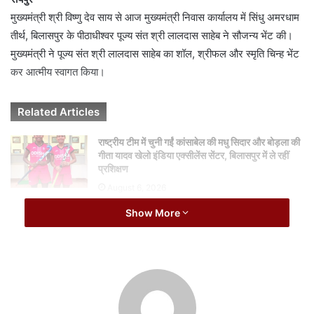
a
मुख्यमंत्री श्री विष्णु देव साय से आज मुख्यमंत्री निवास कार्यालय में सिंधु अमरधाम
i
तीर्थ, बिलासपुर के पीठाधीश्वर पूज्य संत श्री लालदास साहेब ने सौजन्य भेंट की।
l
मुख्यमंत्री ने पूज्य संत श्री लालदास साहेब का शॉल, श्रीफल और स्मृति चिन्ह भेंट
कर आत्मीय स्वागत किया।
Related Articles
राष्ट्रीय टीम में चुनी गईं कांसाबेल की मधु सिदार और बोड़ला की
गीता यादव खेलो इंडिया एक्सीलेंस सेंटर, बिलासपुर में ले रहीं
प्रशिक्षण
August 6, 2026
Show More
विश्व स्तनपान सप्ताह के राज्य स्तरीय कार्यक्रम का सफल
आयोजन, छत्तीसगढ़ के प्रथम “मातृ दूध कोष (Mother
Milk Bank)” की घोषणा
August 6, 2026