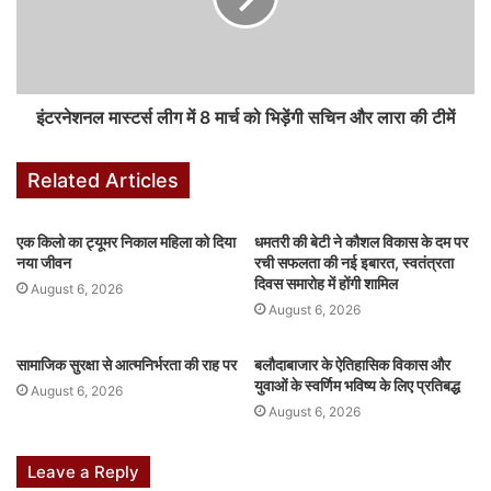
इलाज के बाद दो सगे भाइयों की मौत
गांव के लखापारा निवासी दो सगे भाई मंगा हिड़मा और सुका हिड़मा को पैर और
सीने में दर्द की शिकायत थी। एक सप्ताह के भीतर ही दोनों ने एक ही दिन दम तोड़
इंटरनेशनल मास्टर्स लीग में 8 मार्च को भिड़ेंगी सचिन और लारा की टीमें
दिया।
मंगा ने दिन में तो सुका ने रात में दम तोड़ा। वहीं वेला लिंगा काफी दिनों से बीमार
Related Articles
था, मौत से एक सप्ताह पहले जिला अस्पताल में इलाज करवाया।
जब वापस गांव गया तो फिर से बीमार पड़ गया। उसको फिर से जिला अस्पताल
ले जाया गया लेकिन इस बार वहां दम तोड़ दिया।
एक किलो का ट्यूमर निकाल महिला को दिया
धमतरी की बेटी ने कौशल विकास के दम पर
नया जीवन
रची सफलता की नई इबारत, स्वतंत्रता
दिवस समारोह में होंगी शामिल
August 6, 2026
Related Articles
August 6, 2026
राष्ट्रीय टीम में चुनी गईं कांसाबेल की मधु सिदार और बोड़ला की
सामाजिक सुरक्षा से आत्मनिर्भरता की राह पर
बलौदाबाजार के ऐतिहासिक विकास और
गीता यादव खेलो इंडिया एक्सीलेंस सेंटर, बिलासपुर में ले रहीं
युवाओं के स्वर्णिम भविष्य के लिए प्रतिबद्ध
August 6, 2026
प्रशिक्षण
August 6, 2026
August 6, 2026
विश्व स्तनपान सप्ताह के राज्य स्तरीय कार्यक्रम का सफल
Leave a Reply
आयोजन, छत्तीसगढ़ के प्रथम “मातृ दूध कोष (Mother