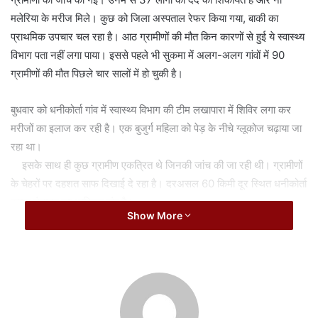
a
मलेरिया के मरीज मिले। कुछ को जिला अस्पताल रेफर किया गया, बाकी का
i
प्राथमिक उपचार चल रहा है। आठ ग्रामीणों की मौत किन कारणों से हुई ये स्वास्थ्य
l
विभाग पता नहीं लगा पाया। इससे पहले भी सुकमा में अलग-अलग गांवों में 90
ग्रामीणों की मौत पिछले चार सालों में हो चुकी है।
बुधवार को धनीकोर्ता गांव में स्वास्थ्य विभाग की टीम लखापारा में शिविर लगा कर
मरीजों का इलाज कर रही है। एक बुजुर्ग महिला को पेड़ के नीचे ग्लूकोज चढ़ाया जा
रहा था।
इसके साथ ही कुछ ग्रामीण एकत्रित थे जिनकी जांच की जा रही थी। ग्रामीणों
के चेहरों पर दहशत साफ दिखाई दे रहा है। दरअसल 60 किमी दूर स्थित धनीकोर्ता
कुन्ना पंचायत का आश्रित गांव है।
Show More
यहां पारे लखापारा, पटेलपारा में 620 लोग निवासरत हैं। ग्रामीणों ने बताया कि
गांव में सीना दर्द, पैर-हाथ में दर्द, सूजन जैसी बीमारी से आठ लोगों की मौत हो गई
है।
इसमें दो तो छिंदगढ़ व जिला अस्पताल सुकमा में इलाज के दौरान दम तोड़ दिया
है। वहीं गांव में दो छोटे बच्चों की भी मौत चेचक से हो गई उसकी भी ग्रामीणों में
शिकायत है।