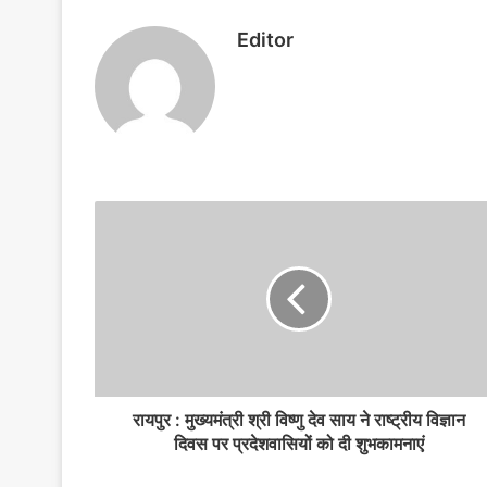
e
s
e
s
bl
e
e
b
A
dI
e
r
st
Editor
o
p
n
n
o
p
g
k
er
रायपुर : मुख्यमंत्री श्री विष्णु देव साय ने राष्ट्रीय विज्ञान
दिवस पर प्रदेशवासियों को दी शुभकामनाएं