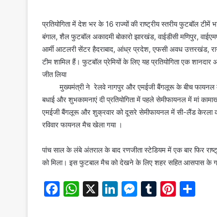
प्रतियोगिता में देश भर के 16 राज्यों की राष्ट्रीय स्तरीय फुटबॉल टीम
बंगाल, शैल फुटबॉल अकादमी बोकारो झारखंड, वाईडीसी मणिपुर, वाईएमएफसी
आर्मी आटलरी सेंटर हैदराबाद, आंध्र प्रदेश, एफसी अवध उत्तरखंड,
टीम शामिल हैं। फुटबॉल प्रेमियों के लिए यह प्रतियोगिता एक शानदार
जीत लिया
मुख्यमंत्री ने रेलवे नागपुर और एमईजी बैंगलूरू के बीच फायन
बधाई और शुभकामनाएं दी प्रतियोगिता में पहले सेमीफायनल में मां कामाख्
एमईजी बैंगलूरू और शुक्रवार को दूसरे सेमीफायनल में सी-लैंड केरला 
रविवार फायनल मैच खेला गया ।
पांच साल के लंबे अंतराल के बाद रणजीता स्टेडियम में एक बार फिर राष
को मिला। इस फुटबाल मैच को देखने के लिए शहर सहित आसपास के ग्रा
F
W
X
Li
M
T
Pi
S
a
h
n
e
u
nt
h