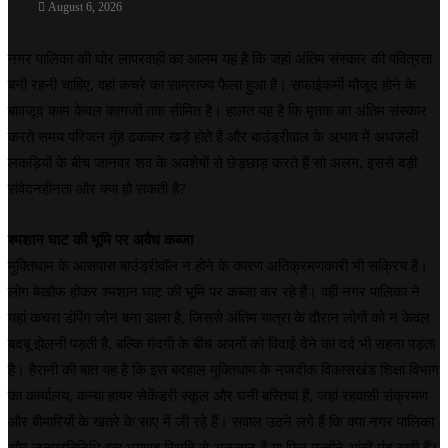
August 6, 2026
नगर पालिका की घोर लापरवाही का आलम यह है कि जहां अंतिम संस्कार की पवित्रता
बनी रहनी चाहिए, वहां कचरे का साम्राज्य फैला हुआ है। सफाईकर्मी मौजूद होने के
बावजूद काम केवल कागजों तक सीमित है। हालत यह है कि मृतक का अंतिम संस्कार
करते समय परिजन मुंह ढककर खड़े होते हैं और बाउंड्रीवाल के अभाव में अधजली
लकड़ियों के बीच जानवर शव के अवशेषों से छेड़छाड़ करते हैं सो अलग, इससे बड़ी
संवेदनहीनता और क्या हो सकती है?
श्मशान घाट की भूमि पर अवैध कब्जा
मुक्तिधाम के आसपास बाउंड्रीवॉल न होने के कारण अतिक्रमणकारी भी सक्रिय हैं।
लोग बेखौफ होकर श्मशान घाट की भूमि पर कब्जा कर रहे हैं। वहीं नगर पालिका ने
यहां कचरा डंपिंग जोन बना डाला है, जिससे अंतिम यात्रा के दौरान लोगों को न केवल
बदबू झेलनी पड़ती है, बल्कि गंदगी के बीच अपनों को विदाई देने का दर्द भी सहना पड़ता
है। हैरानी की बात यह है कि इस बदहाल मुक्तिधाम के नजदीक विकासखंड शिक्षा विभाग
का कार्यालय, कन्या हायर सेकेंडरी स्कूल और घनी बस्तियां हैं, जहां रहवासी संक्रमण
और बीमारियों के खतरे के साए में जी रहे हैं। सवाल उठने लगे हैं कि क्या नगर पालिका
और जनप्रतिनिधि इस भयावह स्थिति से अनजान हैं या फिर उन्होंने आंखें मूंद रखी हैं?