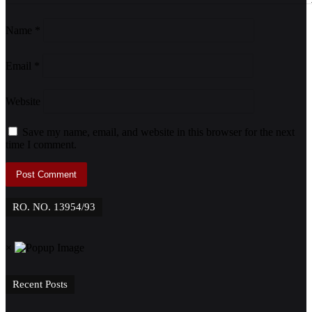
Name
*
Email
*
Website
Save my name, email, and website in this browser for the next
time I comment.
RO. NO. 13954/93
×
Recent Posts