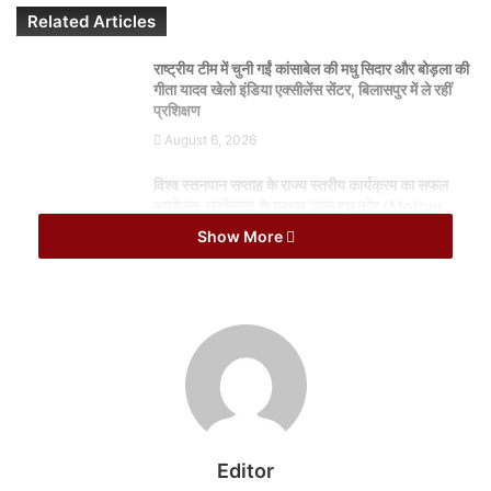
Related Articles
राष्ट्रीय टीम में चुनी गईं कांसाबेल की मधु सिदार और बोड़ला की
गीता यादव खेलो इंडिया एक्सीलेंस सेंटर, बिलासपुर में ले रहीं
प्रशिक्षण
August 6, 2026
विश्व स्तनपान सप्ताह के राज्य स्तरीय कार्यक्रम का सफल
आयोजन, छत्तीसगढ़ के प्रथम “मातृ दूध कोष (Mother
Milk Bank)” की घोषणा
Show More
August 6, 2026
इसके अंतर्गत जिला पंचायत व जनपद सदस्य, सरपंच व पंच का निर्वाचन होगा।
मतदान का समय सुबह 7 बजे से दोपहर 3 बजे तक निर्धारित किया गया है। रिटर्निंग
अधिकारी अजय कुमार त्रिपाठी ने बताया कि जिला पंचायत सदस्य के लिए दूसरे
चरण 20 फरवरी को पंडरिया व बोड़ला ब्लॉक के 8 जिला पंचायत निर्वाचन क्षेत्र में
निर्वाचन होगा। इसमें जिला पंचायत निर्वाचन क्षेत्र 01, 02, 03, 04, 05, 06,
Editor
07 व क्षेत्र 08 शामिल है।