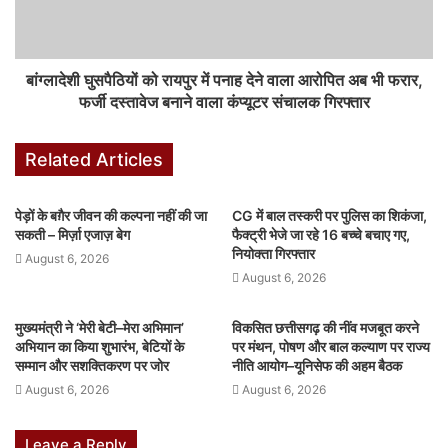
जांच में पता चला कि आरिफ ने जेल भेजे गए तीनों बांग्लादेशी भाइयों के अलावा भी
कई बांग्लादेशियों के फर्जी दस्तावेज बनाए हैं। वह दूसरे के दस्तावेजों को स्कैन कर
बांग्लादेशी घुसपैठियों को रायपुर में पनाह देने वाला आरोपित अब भी फरार,
फर्जी दस्तावेज बनाने वाला कंप्यूटर संचालक गिरफ्तार
फर्जी वोटर आईडी, पैन कार्ड, आधार कार्ड आदि बनाता था।
Related Articles
F
W
X
Li
M
T
Pi
S
पेड़ों के बग़ैर जीवन की कल्पना नहीं की जा
CG में बाल तस्करी पर पुलिस का शिकंजा,
a
h
n
e
u
nt
h
सकती – मिर्ज़ा एजाज़ बेग
फैक्ट्री भेजे जा रहे 16 बच्चे बचाए गए,
नियोक्ता गिरफ्तार
August 6, 2026
c
at
k
s
m
er
ar
August 6, 2026
e
s
e
s
bl
e
e
b
A
dI
e
r
st
मुख्यमंत्री ने ‘मेरी बेटी–मेरा अभिमान’
विकसित छत्तीसगढ़ की नींव मजबूत करने
अभियान का किया शुभारंभ, बेटियों के
पर मंथन, पोषण और बाल कल्याण पर राज्य
o
p
n
n
सम्मान और सशक्तिकरण पर जोर
नीति आयोग–यूनिसेफ की अहम बैठक
o
p
g
August 6, 2026
August 6, 2026
k
er
Leave a Reply