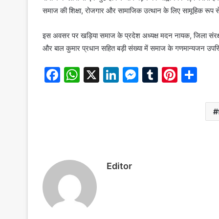
समाज की शिक्षा, रोजगार और सामाजिक उत्थान के लिए सामूहिक रूप से
इस अवसर पर खड़िया समाज के प्रदेश अध्यक्ष मदन नायक, जिला संरक्षक 
और बाल कुमार प्रधान सहित बड़ी संख्या में समाज के गणमान्यजन उपस
F
W
X
Li
M
T
Pi
S
a
h
n
e
u
nt
h
c
at
k
s
m
er
ar
e
s
e
s
bl
e
e
b
A
dI
e
r
st
o
p
n
n
o
p
g
Editor
k
er