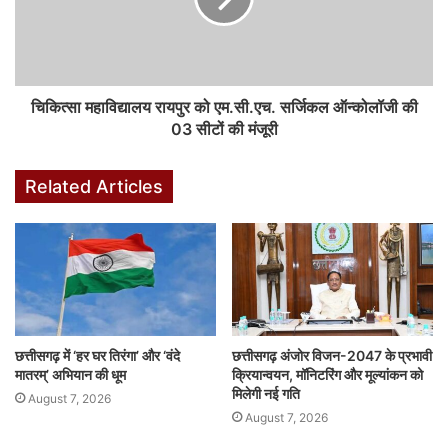
प्रदान की।
कैंसर मरीजों को मिलेगी बेहतर सुविधाएं
एम.सी.एच. सर्जिकल ऑन्कोलॉजी पाठ्यक्रम के शुरू होने से:
चिकित्सा महाविद्यालय रायपुर को एम.सी.एच. सर्जिकल ऑन्कोलॉजी की
कैंसर के मरीजों को उन्नत शल्य चिकित्सा सुविधाएं मिलेंगी।
03 सीटों की मंजूरी
प्रदेश को सर्जिकल ऑन्कोलॉजी के सुपर-विशेषज्ञ मिलेंगे।
चिकित्सा स्नातकोत्तर विद्यार्थियों को उच्च शिक्षा और शोध के बेहतरीन अवसर
Related Articles
मिलेंगे।
इस महत्वपूर्ण उपलब्धि से छत्तीसगढ़ के कैंसर रोगियों को अत्याधुनिक उपचार की
सुविधा मिलेगी और चिकित्सा महाविद्यालय रायपुर कैंसर उपचार और शोध के क्षेत्र में
एक प्रमुख केंद्र के रूप में उभरेगा।
F
W
X
Li
M
T
Pi
S
छत्तीसगढ़ में ‘हर घर तिरंगा’ और ‘वंदे
छत्तीसगढ़ अंजोर विजन-2047 के प्रभावी
मातरम्’ अभियान की धूम
क्रियान्वयन, मॉनिटरिंग और मूल्यांकन को
a
h
n
e
u
nt
h
मिलेगी नई गति
August 7, 2026
c
at
k
s
m
er
ar
August 7, 2026