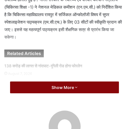
a
(चिकित्सा शिक्षा -1) ने नेशनल मेडिकल कमीशन (एन.एम.सी.) को निर्देशित किया
i
है कि चिकित्सा महाविद्यालय रायपुर में सर्जिकल ऑन्कोलॉजी विषय में सुपर
l
स्पेशलाइजेशन पाठ्यक्रम (एम.सी.एच.) के लिए 03 सीटों की स्वीकृति प्रदान की
जाए। इससे यह महत्वपूर्ण पाठ्यक्रम इसी शैक्षणिक सत्र से प्रारंभ किया जा
सकेगा।
Related Articles
138 करोड़ की लागत से नांदघाट-मुंगेली रोड होगा फोरलेन
August 7, 2026
एनडीएमए एवं एनडीआरएफ की संयुक्त बैठक सम्पन्न
Show More
August 7, 2026
प्रदेश में कैंसर उपचार को मिलेगा नया आयाम
उल्लेखनीय है कि चिकित्सा महाविद्यालय के कैंसर विभाग में पहले से एम.डी.