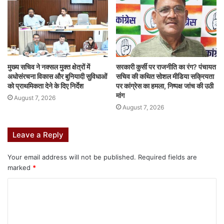
e
s
e
s
bl
e
e
b
A
dI
e
r
st
o
p
n
n
o
p
g
k
er
मुख्य सचिव ने नक्सल मुक्त क्षेत्रों में
सरकारी कुर्सी पर राजनीति का रंग? पंचायत
अधोसंरचना विकास और बुनियादी सुविधाओं
सचिव की कथित सोशल मीडिया सक्रियता
को प्राथमिकता देने के दिए निर्देश
पर कांग्रेस का हमला, निष्पक्ष जांच की उठी
मांग
August 7, 2026
August 7, 2026
Leave a Reply
Your email address will not be published.
Required fields are
marked
*