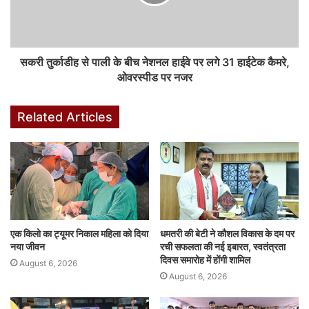
हाईटेक पीटीजेड (पैन, टिल्ट, जूम) कैमरे डेढ़ किलोमीटर दूर से भी गाड़ियों के नंबर
प्लेट कैप्चर कर सकते हैं। लिम्हा टोल प्लाजा में बनाए गए कंट्रोल रूम से इन
कैमरों की सातों दिन 24 घंटे निगरानी की जा रही है।
सकरी तुर्काडीह से पाली के बीच नेशनल हाईवे पर लगे 31 हाईटेक कैमरे,
ओवरस्पीड पर नजर
शुरुआत में केवल वाहन चालकों को स्पीड लिमिट का पालन करने की समझाइश दी
जा रही है। मगर, जल्द ही नियम तोड़ने वालों के खिलाफ ई-चालान जारी किया
Related Articles
जाएगा।
F
W
X
Li
M
T
Pi
S
a
h
n
e
u
nt
h
c
at
k
s
m
er
ar
e
s
e
s
bl
e
e
एक किलो का ट्यूमर निकाल महिला को दिया
धमतरी की बेटी ने कौशल विकास के दम पर
b
A
dI
e
r
st
नया जीवन
रची सफलता की नई इबारत, स्वतंत्रता
दिवस समारोह में होंगी शामिल
August 6, 2026
o
p
n
n
August 6, 2026
o
p
g