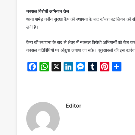
नक्सल विरोधी अभियान तेज
थाना पामेड़ नवीन सुरक्षा कैंप की स्थापना के बाद कोबरा बटालियन 
लगी है।
कैम्प की स्थापना के बाद से क्षेत्र में नक्सल विरोधी अभियानों को ते
नक्सल गतिविधियों पर अंकुश लगाया जा सके। सुरक्षाबलों की इस कार्र
F
W
X
Li
M
T
Pi
S
a
h
n
e
u
nt
h
c
at
k
s
m
er
ar
e
s
e
s
bl
e
e
b
A
dI
e
r
st
Editor
o
p
n
n
o
p
g
k
er