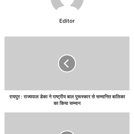
o
p
g
Punjab University में बम धमाके की धमकी से हड़कंप,
k
er
स्टूडेंट सेंटर की जांच में जुटी एजेंसियां
August 8, 2026
Editor
रायपुर : राज्यपाल डेका ने राष्ट्रीय बाल पुरूस्कार से सम्मानित बालिका
का किया सम्मान