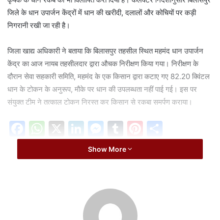
a
जिले के धान उपार्जन केंद्रों में धान की खरीदी, दलालों और कोचियों पर कड़ी
i
निगरानी रखी जा रही है।
l
जिला खाद्य अधिकारी ने बताया कि बिलासपुर तहसील स्थित महमंद धान उपार्जन
केंद्र का आज नायब तहसीलदार द्वारा औचक निरीक्षण किया गया। निरीक्षण के
दौरान सेवा सहकारी समिति, महमंद के एक किसान द्वारा कटाए गए 82.20 क्विंटल
धान के टोकन के अनुरूप, मौके पर धान की उपलब्धता नहीं पाई गई। इस पर
संयुक्त टीम ने तत्काल टोकन निरस्त कर किसान से रकबा समर्पण कराया।
F
W
X
Li
M
T
Pi
S
a
h
n
e
u
nt
h
Show More
c
at
k
s
m
er
ar
Related Articles
e
s
e
s
bl
e
e
मंडी शुल्क जमा नहीं करने वाले सब्जी व्यापारियों पर शिकंजा,
b
A
dI
e
r
st
कई दुकानें सील
o
p
n
n
August 8, 2026