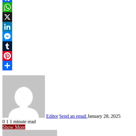
Facebook
WhatsApp
X
LinkedIn
Messenger
Tumblr
Pinterest
Share
Editor
Send an email
January 28, 2025
0
1
1 minute read
Show More