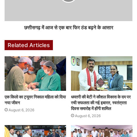
b
A
dI
e
r
st
o
p
n
n
o
p
g
छत्तीसगढ़ में आज से एक बार फिर ठंड बढ़ने के आसार
k
er
Related Articles
एक किलो का ट्यूमर निकाल महिला को दिया
धमतरी की बेटी ने कौशल विकास के दम पर
नया जीवन
रची सफलता की नई इबारत, स्वतंत्रता
दिवस समारोह में होंगी शामिल
August 6, 2026
August 6, 2026