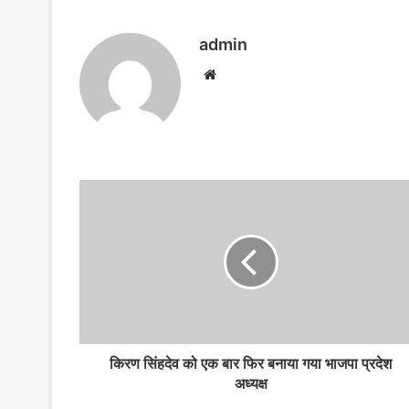
o
p
n
n
o
p
g
admin
k
er
W
e
b
s
i
t
e
किरण सिंहदेव को एक बार फिर बनाया गया भाजपा प्रदेश
अध्यक्ष