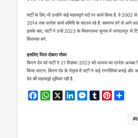
पार्टी के लिए भी उन्होंने कई महत्वपूर्ण पदों पर कार्य किया है. वे
2014 तक प्रदेश कार्य समिति के सदस्य रहे हैं. सामान्य वर्ग से आने
इसके बाद, पार्टी ने उन्हें 2023 के विधानसभा चुनाव में जगदलपुर से ट
विधायक बने.
इसलिए मिला दोबारा मौका
किरण देव को पार्टी ने 21 दिसंबर 2023 को भाजपा का प्रदेश अध्यक्ष नि
किया जाएगा. किरण देव के नेतृत्व में पार्टी ने कई रणनीतियां बनाई और क
देव की महत्वपूर्व भूमिका रही है.
F
W
X
Li
M
T
Pi
S
a
h
n
e
u
nt
h
c
at
k
s
m
er
ar
e
s
e
s
bl
e
e
b
A
dI
e
r
st