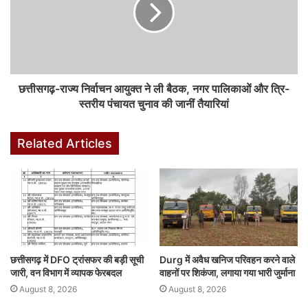
तैयारियों की विस्तृत समीक्षा की गई। सभी जिला के निर्वाचन अधिकारियों ने बैठक में
अपने-अपने जिलों की तैयारियों की अद्यतन स्थिति से अवगत कराया और कहा कि
आयोग के निर्देशानुसार सभी तैयारियां समय पूर्व सुनिश्चित कर ली जाएगी।
F
W
X
Li
M
T
Pi
S
छत्तीसगढ़-राज्य निर्वाचन आयुक्त ने ली बैठक, नगर पालिकाओं और त्रि-
a
h
n
e
u
nt
h
स्तरीय पंचायत चुनाव की जानीं तैयारियां
c
at
k
s
m
er
ar
e
s
e
s
bl
e
e
Related Articles
b
A
dI
e
r
st
o
p
n
n
o
p
g
k
er
छत्तीसगढ़ में DFO ट्रांसफर की बड़ी सूची
Durg में अवैध खनिज परिवहन करने वाले
जारी, वन विभाग में व्यापक फेरबदल
वाहनों पर शिकंजा, लगाया गया भारी जुर्माना
August 8, 2026
August 8, 2026