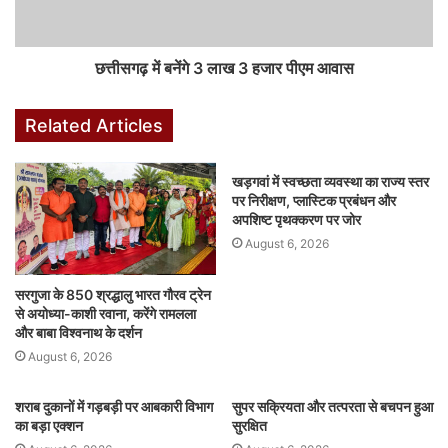
e
s
e
s
bl
e
e
b
A
dI
e
r
st
छत्तीसगढ़ में बनेंगे 3 लाख 3 हजार पीएम आवास
o
p
n
n
o
p
g
Related Articles
k
er
खड़गवां में स्वच्छता व्यवस्था का राज्य स्तर
पर निरीक्षण, प्लास्टिक प्रबंधन और
अपशिष्ट पृथक्करण पर जोर
August 6, 2026
सरगुजा के 850 श्रद्धालु भारत गौरव ट्रेन
से अयोध्या-काशी रवाना, करेंगे रामलला
और बाबा विश्वनाथ के दर्शन
August 6, 2026
शराब दुकानों में गड़बड़ी पर आबकारी विभाग
सुपर सक्रियता और तत्परता से बचपन हुआ
का बड़ा एक्शन
सुरक्षित