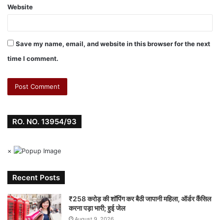
e
s
e
s
bl
e
e
Website
b
A
dI
e
r
st
o
p
n
n
Save my name, email, and website in this browser for the next
o
p
g
time I comment.
k
er
RO. NO. 13954/93
×
Recent Posts
₹258 करोड़ की शॉपिंग कर बैठी जापानी महिला, ऑर्डर कैंसिल
करना पड़ा भारी; हुई जेल
August 9, 2026