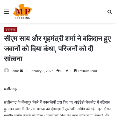
Menu
S
fo
छत्तीसगढ
सीएम साय और गृहमंत्री शर्मा ने बलिदान हुए
जवानों को दिया कंधा, परिजनों को दी
सांत्वना
Editor
S
January 8, 2025
0
2
1 minute read
e
n
छत्तीसगढ़
d
a
छत्तीसगढ़ के बीजापुर जिले में नक्सलियों द्वारा किए गए आईईडी विस्फोट में बलिदान
n
e
हुए आठ जवानों और एक चालक को दंतेवाड़ा में पुष्पांजलि अर्पित की गई। इस दौरान
m
गमगीन माहौल देखने को मिला। मुख्यमंत्री विष्णु देव साय समेत तमाम नेताओं और