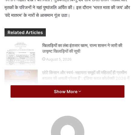
a
मृतकों के परिजनों ने यहां पुष्पांजलि अर्पित की। इस दौरान 'भारत माता की जय' और
i
'वंदे मातरम' के नारों से आसमान गूंज उठा।
l
Related Articles
खिलाड़ियों का लंबा इंतजार खत्म, राज्य शासन ने जारी की
उत्कृष्ट खिलाड़ियों की सूची
August 5, 2026
छोटे किसान और स्वयं-सहायता समूहों की महिलाएँ ही ग्रामीण
बदलाव की असली प्रेरक हैं”: इंडिया रूरल कोलोक्वी 2026 में
राहुल भगत
Show More
August 5, 2026
इस दौरान महिलाओं और बच्चों सहित मृतकों के परिजनों के आंसू थमने का नाम नहीं
ले रहे थे। रोते हुए परिजनों को महिला सुरक्षाकर्मी उन्हें सांत्वना देने की कोशिश कर
रही थीं। बलिदान हुए जवानों को श्रद्धांजलि देने के बाद सीएम साय ने कहा कि