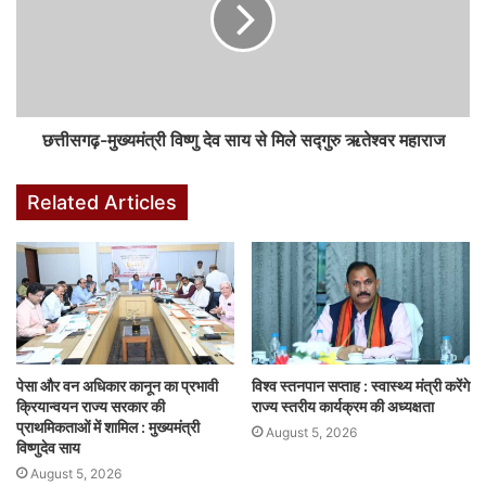
F
W
X
Li
M
T
Pi
S
a
h
n
e
u
nt
h
छत्तीसगढ़-मुख्यमंत्री विष्णु देव साय से मिले सद्गुरु ऋतेश्वर महाराज
c
at
k
s
m
er
ar
e
s
e
s
bl
e
e
Related Articles
b
A
dI
e
r
st
o
p
n
n
o
p
g
k
er
पेसा और वन अधिकार कानून का प्रभावी
विश्व स्तनपान सप्ताह : स्वास्थ्य मंत्री करेंगे
क्रियान्वयन राज्य सरकार की
राज्य स्तरीय कार्यक्रम की अध्यक्षता
प्राथमिकताओं में शामिल : मुख्यमंत्री
August 5, 2026
विष्णुदेव साय
August 5, 2026