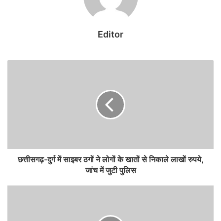
जवानों का बलिदान व्यर्थ नहीं जाएगा और हम राज्य में शांति स्थापित करने में सफल
होंगे। मुख्यमंत्री साय, उपमुख्यमंत्री विजय शर्मा और पुलिस महानिदेशक अशोक
जुनेजा ने जवानों के पार्थिव शरीर को कंधा दिया और उन्हें उनके पैतृक स्थानों पर ले
Editor
जाने के लिए वाहनों में रखा।
बता दें कि छत्तीसगढ़ में सुरक्षाबलों पर दो साल में सबसे बड़ा हमला करते हुए
नक्सलियों ने सोमवार को बीजापुर जिले के कुटरू थाना क्षेत्र के अंबेली गांव के पास
60-70 किलोग्राम के इम्प्रोवाइज्ड एक्सप्लोसिव डिवाइस (आईईडी) का इस्तेमाल
कर सुरक्षाकर्मियों के वाहन को उड़ा दिया। बीजापुर जिला मुख्यालय से करीब 70
किलोमीटर दूर स्थित एसयूवी में सवार राज्य पुलिस के जिला रिजर्व गार्ड (डीआरजी)
और बस्तर फाइटर्स इकाइयों के चार-चार सुरक्षाकर्मियों और वाहन के चालक की
मौके पर ही मौत हो गई।
छत्तीसगढ़-दुर्ग में साइबर ठगों ने लोगों के खातों से निकाले लाखों रुपये,
जांच में जुटी पुलिस
वहीं पत्रकारों से बातचीत करते हुए सीएम साय ने कहा कि जवानों का बलिदान व्यर्थ
नहीं जाएगा। नक्सली हताश हो चुके हैं, जिसके कारण उन्होंने ऐसी कायरतापूर्ण
हरकत की है। मैं शहीद जवानों और नागरिक चालक को श्रद्धांजलि अर्पित करता
हूं।