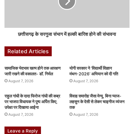
F
W
X
Li
M
T
Pi
S
a
h
n
e
u
nt
h
c
at
k
s
m
er
ar
e
s
e
s
bl
e
e
छत्तीसगढ़ के सरगुजा संभाग में हल्की बारिश होने की संभावना
b
A
dI
e
r
st
o
p
n
n
Related Articles
o
p
g
k
er
सामाजिक भेदभाव खत्म होने तक आरक्षण
योगी सरकार ने ‘विद्यार्थी विज्ञान
जारी रखने की वकालत- डॉ. निर्मल
मंथन-2026’ अभियान को दी गति
August 7, 2026
August 7, 2026
राहुल गांधी के दादा फिरोज गांधी की कब्र
विवाह समारोह जैसा मेन्यू, बिना प्याज-
पर भाजपा विधायक ने पुष्प अर्पित किए,
लहसुन के देसी से लेकर चाइनीज व्यंजन
उपेक्षा पर दिखाया आईना
तक
August 7, 2026
August 7, 2026
Leave a Reply